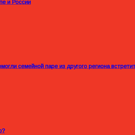
пе и России
омогли семейной паре из другого региона встрет
o?