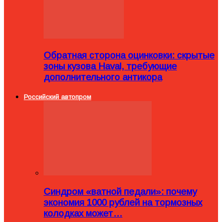
Обратная сторона оцинковки: скрытые
зоны кузова Haval, требующие
дополнительного антикора
Российский автопром
Синдром «ватной педали»: почему
экономия 1000 рублей на тормозных
колодках может…