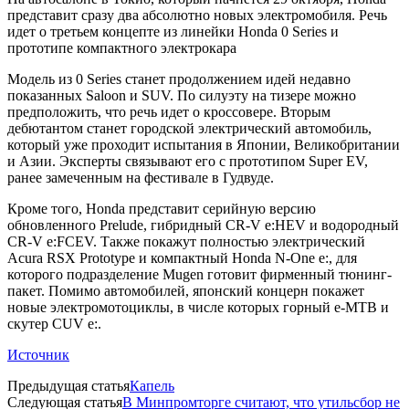
представит сразу два абсолютно новых электромобиля. Речь
идет о третьем концепте из линейки Honda 0 Series и
прототипе компактного электрокара
Модель из 0 Series станет продолжением идей недавно
показанных Saloon и SUV. По силуэту на тизере можно
предположить, что речь идет о кроссовере. Вторым
дебютантом станет городской электрический автомобиль,
который уже проходит испытания в Японии, Великобритании
и Азии. Эксперты связывают его с прототипом Super EV,
ранее замеченным на фестивале в Гудвуде.
Кроме того, Honda представит серийную версию
обновленного Prelude, гибридный CR-V e:HEV и водородный
CR-V e:FCEV. Также покажут полностью электрический
Acura RSX Prototype и компактный Honda N-One e:, для
которого подразделение Mugen готовит фирменный тюнинг-
пакет. Помимо автомобилей, японский концерн покажет
новые электромотоциклы, в числе которых горный e-MTB и
скутер CUV e:.
Источник
Предыдущая статья
Капель
Следующая статья
В Минпромторге считают, что утильсбор не