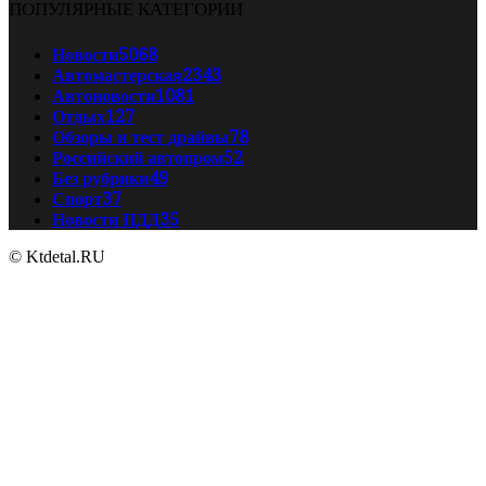
ПОПУЛЯРНЫЕ КАТЕГОРИИ
Новости
5068
Автомастерская
2343
Автоновости
1081
Отдых
127
Обзоры и тест драйвы
78
Российский автопром
52
Без рубрики
49
Спорт
37
Новости ПДД
35
© Ktdetal.RU