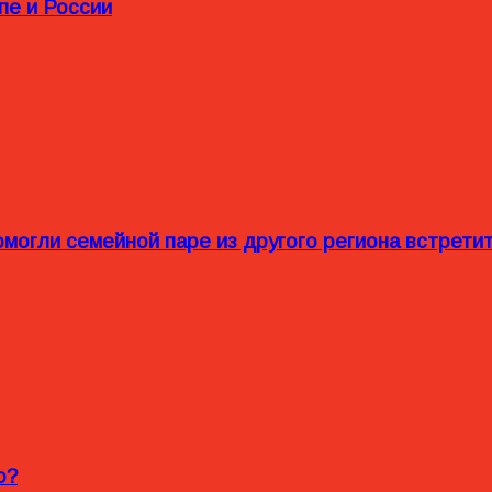
пе и России
омогли семейной паре из другого региона встрет
o?