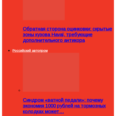
Обратная сторона оцинковки: скрытые
зоны кузова Haval, требующие
дополнительного антикора
Российский автопром
Синдром «ватной педали»: почему
экономия 1000 рублей на тормозных
колодках может…