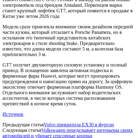
электромобиль под брендом Aistaland. Первенцем марки
станет крупный лифтбек GT7, который появится в продаже в
Китае уже летом 2026 года
Модель сразу привлекла внимание своим дизайном передней
части кузова, который отсылает к Porsche Panamera, но в
остальном это типичный представитель китайских
электрокаров в стиле shooting brake. Предварительно
известно, что длина модели составит 5 м, а колесная база
приблизительно 3 м.
GT7 получит двухмоторную силовую установку и полный
привод. В оснащении заявлена активная подвеска и
фирменные фары Huawei, которые могут проецировать
предупреждения и навигацию прямо на дорогу. За цифровую
экосистему отвечает фирменная платформа Harmony OS.
Отдельного внимания заслуживает набор водительских
ассистентов, в числе которых система распознавания
препятствий в ночное время суток.
Источник
Предыдущая статья
Volvo превратила EX30 в фургон
Следующая статья
Volkswagen переделывает интерьеры своих
автомобилей и убирает сенсорные кнопки