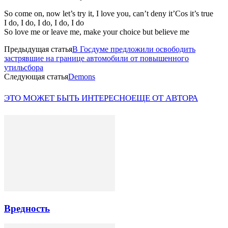
So come on, now let’s try it, I love you, can’t deny it’Cos it’s true
I do, I do, I do, I do, I do
So love me or leave me, make your choice but believe me
Предыдущая статья
В Госдуме предложили освободить
застрявшие на границе автомобили от повышенного
утильсбора
Следующая статья
Demons
ЭТО МОЖЕТ БЫТЬ ИНТЕРЕСНО
ЕЩЕ ОТ АВТОРА
Вредность