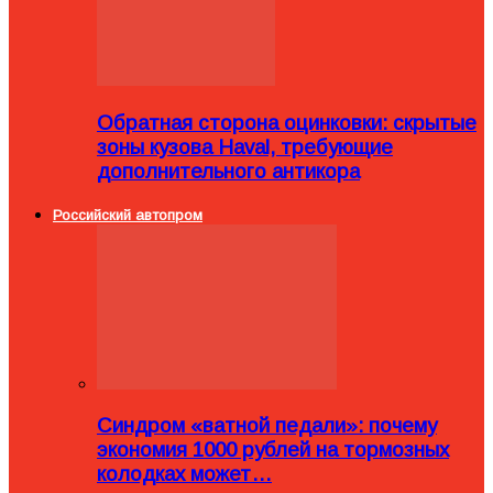
Обратная сторона оцинковки: скрытые
зоны кузова Haval, требующие
дополнительного антикора
Российский автопром
Синдром «ватной педали»: почему
экономия 1000 рублей на тормозных
колодках может…