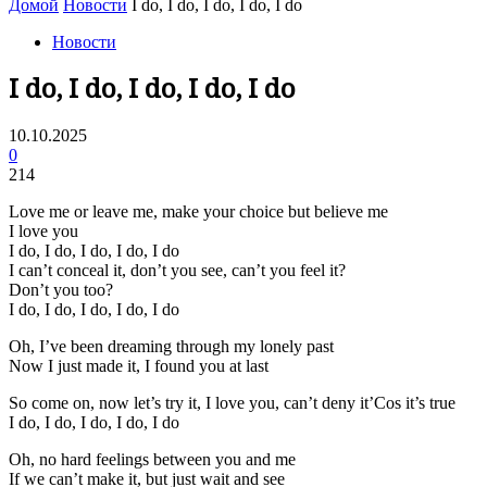
Домой
Новости
I do, I do, I do, I do, I do
Новости
I do, I do, I do, I do, I do
10.10.2025
0
214
Love me or leave me, make your choice but believe me
I love you
I do, I do, I do, I do, I do
I can’t conceal it, don’t you see, can’t you feel it?
Don’t you too?
I do, I do, I do, I do, I do
Oh, I’ve been dreaming through my lonely past
Now I just made it, I found you at last
So come on, now let’s try it, I love you, can’t deny it’Cos it’s true
I do, I do, I do, I do, I do
Oh, no hard feelings between you and me
If we can’t make it, but just wait and see