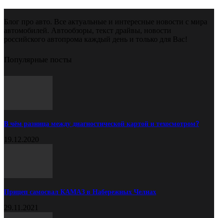
Блог про авто. Все актуальные и интересные новости с мира
автомобилей. Автообзоры, текст драйвы, новости
российского автопрома каждый день и только для Вас!
Популярные посты
В чём разница между диагностической картой и техосмотром?
19.12.2020
Прицеп самосвал КАМАЗ в Набережных Челнах
29.11.2021