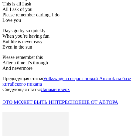
This is all I ask
All I ask of you
Please remember darling, I do
Love you
Days go by so quickly
When you’re having fun
But life is never easy
Even in the sun
Please remember this
After a time it’s through
And nevermore
Предыдущая статья
Volkswagen создаст новый Amarok на базе
китайского пикапа
Следующая статья
Лапами вверх
ЭТО МОЖЕТ БЫТЬ ИНТЕРЕСНО
ЕЩЕ ОТ АВТОРА