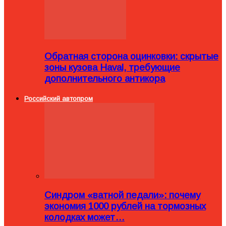
Обратная сторона оцинковки: скрытые
зоны кузова Haval, требующие
дополнительного антикора
Российский автопром
Синдром «ватной педали»: почему
экономия 1000 рублей на тормозных
колодках может…