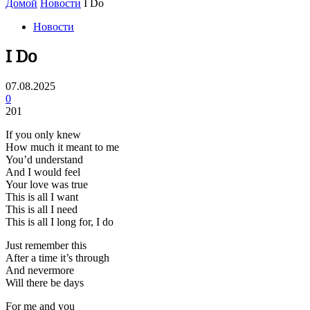
Домой
Новости
I Do
Новости
I Do
07.08.2025
0
201
If you only knew
How much it meant to me
You’d understand
And I would feel
Your love was true
This is all I want
This is all I need
This is all I long for, I do
Just remember this
After a time it’s through
And nevermore
Will there be days
For me and you