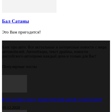
Бал Сатаны
Это Вам пригодится!
Блог про авто. Все актуальные и интересные новости с мира
автомобилей. Автообзоры, текст драйвы, новости
российского автопрома каждый день и только для Вас!
Популярные посты
В чём разница между диагностической картой и техосмотром?
19.12.2020