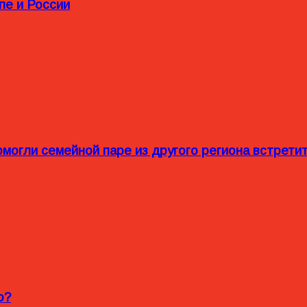
пе и России
омогли семейной паре из другого региона встрет
o?