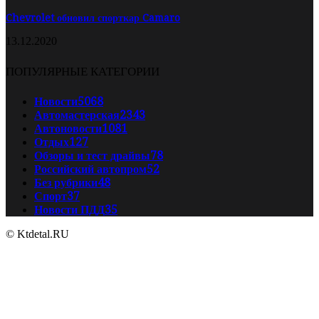
Chevrolet обновил спорткар Camaro
13.12.2020
ПОПУЛЯРНЫЕ КАТЕГОРИИ
Новости
5068
Автомастерская
2343
Автоновости
1081
Отдых
127
Обзоры и тест драйвы
78
Российский автопром
52
Без рубрики
48
Спорт
37
Новости ПДД
35
© Ktdetal.RU