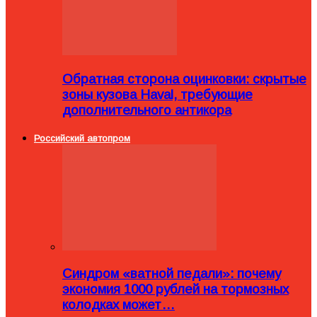
Обратная сторона оцинковки: скрытые
зоны кузова Haval, требующие
дополнительного антикора
Российский автопром
Синдром «ватной педали»: почему
экономия 1000 рублей на тормозных
колодках может…