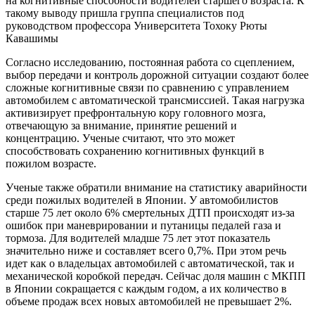
на когнитивные способности водителей старшего возраста. К
такому выводу пришла группа специалистов под
руководством профессора Университета Тохоку Рюты
Кавашимы
Согласно исследованию, постоянная работа со сцеплением,
выбор передачи и контроль дорожной ситуации создают более
сложные когнитивные связи по сравнению с управлением
автомобилем с автоматической трансмиссией. Такая нагрузка
активизирует префронтальную кору головного мозга,
отвечающую за внимание, принятие решений и
концентрацию. Ученые считают, что это может
способствовать сохранению когнитивных функций в
пожилом возрасте.
Ученые также обратили внимание на статистику аварийности
среди пожилых водителей в Японии. У автомобилистов
старше 75 лет около 6% смертельных ДТП происходят из-за
ошибок при маневрировании и путаницы педалей газа и
тормоза. Для водителей младше 75 лет этот показатель
значительно ниже и составляет всего 0,7%. При этом речь
идет как о владельцах автомобилей с автоматической, так и
механической коробкой передач. Сейчас доля машин с МКПП
в Японии сокращается с каждым годом, а их количество в
объеме продаж всех новых автомобилей не превышает 2%.