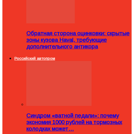
Обратная сторона оцинковки: скрытые
зоны кузова Haval, требующие
дополнительного антикора
Российский автопром
Синдром «ватной педали»: почему
экономия 1000 рублей на тормозных
колодках может…