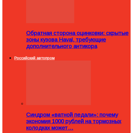
Обратная сторона оцинковки: скрытые
зоны кузова Haval, требующие
дополнительного антикора
Российский автопром
Синдром «ватной педали»: почему
экономия 1000 рублей на тормозных
колодках может…