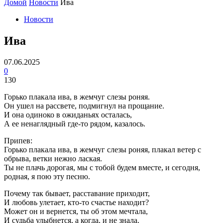
Домой
Новости
Ива
Новости
Ива
07.06.2025
0
130
Горько плакала ива, в жемчуг слезы роняя.
Он ушел на рассвете, подмигнул на прощание.
И она одиноко в ожиданьях осталась,
А ее ненаглядный где-то рядом, казалось.
Припев:
Горько плакала ива, в жемчуг слезы роняя, плакал ветер с
обрыва, ветки нежно лаская.
Ты не плачь дорогая, мы с тобой будем вместе, и сегодня,
родная, я пою эту песню.
Почему так бывает, расставание приходит,
И любовь улетает, кто-то счастье находит?
Может он и вернется, ты об этом мечтала,
И судьба улыбнется, а когда, и не знала.