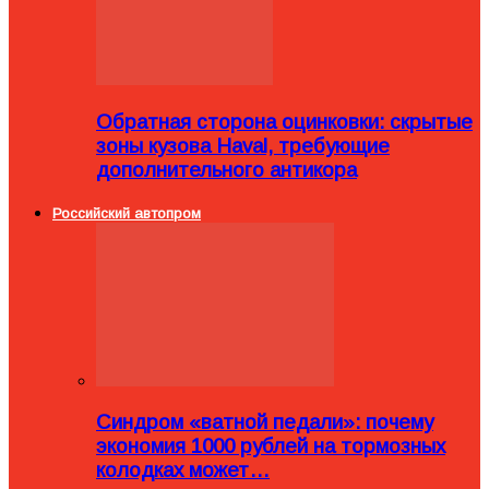
Обратная сторона оцинковки: скрытые
зоны кузова Haval, требующие
дополнительного антикора
Российский автопром
Синдром «ватной педали»: почему
экономия 1000 рублей на тормозных
колодках может…