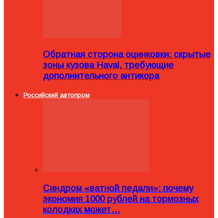
Обратная сторона оцинковки: скрытые
зоны кузова Haval, требующие
дополнительного антикора
Российский автопром
Синдром «ватной педали»: почему
экономия 1000 рублей на тормозных
колодках может…