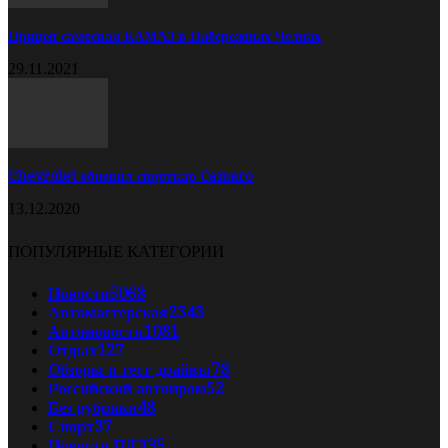
Прицеп самосвал КАМАЗ в Набережных Челнах
29.11.2021
Chevrolet обновил спорткар Camaro
13.12.2020
ПОПУЛЯРНЫЕ КАТЕГОРИИ
Новости
5068
Автомастерская
2343
Автоновости
1081
Отдых
127
Обзоры и тест драйвы
78
Российский автопром
52
Без рубрики
48
Спорт
37
Новости ПДД
35