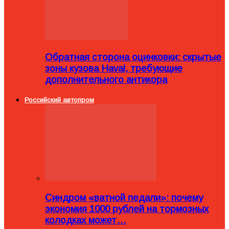
Обратная сторона оцинковки: скрытые
зоны кузова Haval, требующие
дополнительного антикора
Российский автопром
Синдром «ватной педали»: почему
экономия 1000 рублей на тормозных
колодках может…