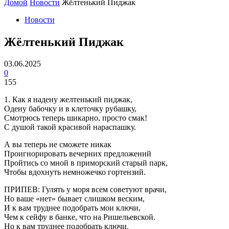
Домой
Новости
Жёлтенький Пиджак
Новости
Жёлтенький Пиджак
03.06.2025
0
155
1. Как я надену желтенький пиджак,
Одену бабочку и в клеточку рубашку,
Смотрюсь теперь шикарно, просто смак!
С душой такой красивой нараспашку.
А вы теперь не сможете никак
Проигнорировать вечерних предложений
Пройтись со мной в приморский старый парк,
Чтобы вдохнуть немножечко гортензий.
ПРИПЕВ: Гулять у моря всем советуют врачи,
Но ваше «нет» бывает слишком веским,
И к вам труднее подобрать мои ключи,
Чем к сейфу в банке, что на Ришельевской.
Но к вам труднее подобрать ключи.