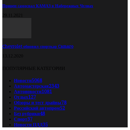
Прицеп самосвал КАМАЗ в Набережных Челнах
29.11.2021
Chevrolet обновил спорткар Camaro
13.12.2020
ПОПУЛЯРНЫЕ КАТЕГОРИИ
Новости
5068
Автомастерская
2343
Автоновости
1081
Отдых
127
Обзоры и тест драйвы
78
Российский автопром
52
Без рубрики
48
Спорт
37
Новости ПДД
35