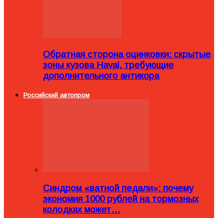
Обратная сторона оцинковки: скрытые
зоны кузова Haval, требующие
дополнительного антикора
Российский автопром
Синдром «ватной педали»: почему
экономия 1000 рублей на тормозных
колодках может…