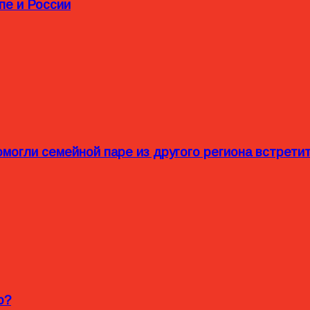
пе и России
омогли семейной паре из другого региона встрет
o?