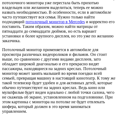
потолочного монитора уже перестала быть прихотью
владельцев или желанием выделиться, теперь ее можно
назвать необходимостью. В особенности, если в автомобиле
часто путешествует вся семья. Нужно только найти
подходящий
потолочный монитор в Mercedes
и корректно его
поставить.
Таким образом, можно найти матрицы от
пятнадцати до семнадцати дюймов, но есть вариант
установки и более крупного дисплея, но это уже по желанию
заказчика.
Потолочный монитор применяется в автомобиле для
просмотра различных видеороликов и фильмов. Он стоит
выше, по сравнению с другими видами дисплеев, зато
обладает широкой диагональю и его прекрасно видят
пассажиры, находящиеся на задних креслах. Потолочный
монитор может занять малышей во время поездки всей
семьей, превращая машину в настоящий кинотеатр. К тому же
такой телевизор будет удобен и для активных детей, которые
обычно путешествуют на задних креслах. Ведь кино или
мультфильм будет виден идеально с любой точки салона, чего
не скажешь об экране, установленном на подголовнике. При
этом картинка с монитора на потолке не будет отвлекать
шофера, который должен в это время заниматься
управлением.