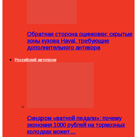
Обратная сторона оцинковки: скрытые
зоны кузова Haval, требующие
дополнительного антикора
Российский автопром
Синдром «ватной педали»: почему
экономия 1000 рублей на тормозных
колодках может…