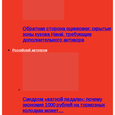
Обратная сторона оцинковки: скрытые
зоны кузова Haval, требующие
дополнительного антикора
Российский автопром
Синдром «ватной педали»: почему
экономия 1000 рублей на тормозных
колодках может…