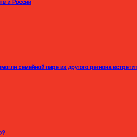
пе и России
омогли семейной паре из другого региона встрет
o?