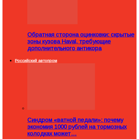
Обратная сторона оцинковки: скрытые
зоны кузова Haval, требующие
дополнительного антикора
Российский автопром
Синдром «ватной педали»: почему
экономия 1000 рублей на тормозных
колодках может…