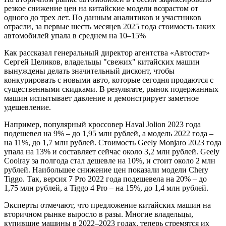
резкое снижение цен на китайские модели возрастом от
одного до трех лет. По данным аналитиков и участников
отрасли, за первые шесть месяцев 2025 года стоимость таких
автомобилей упала в среднем на 10–15%
Как рассказал генеральный директор агентства «Автостат»
Сергей Целиков, владельцы "свежих" китайских машин
вынуждены делать значительный дисконт, чтобы
конкурировать с новыми авто, которые сегодня продаются с
существенными скидками. В результате, рынок подержанных
машин испытывает давление и демонстрирует заметное
удешевление.
Например, популярный кроссовер Haval Jolion 2023 года
подешевел на 9% – до 1,95 млн рублей, а модель 2022 года –
на 11%, до 1,7 млн рублей. Стоимость Geely Monjaro 2023 года
упала на 13% и составляет сейчас около 3,2 млн рублей. Geely
Coolray за полгода стал дешевле на 10%, и стоит около 2 млн
рублей. Наибольшее снижение цен показали модели Chery
Tiggo. Так, версия 7 Pro 2022 года подешевела на 20% – до
1,75 млн рублей, а Tiggo 4 Pro – на 15%, до 1,4 млн рублей.
Эксперты отмечают, что предложение китайских машин на
вторичном рынке выросло в разы. Многие владельцы,
купившие машины в 2022–2023 годах, теперь стремятся их