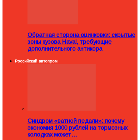
Обратная сторона оцинковки: скрытые
зоны кузова Haval, требующие
дополнительного антикора
Российский автопром
Синдром «ватной педали»: почему
экономия 1000 рублей на тормозных
колодках может…