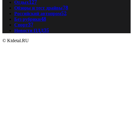
Отдых
127
Обзоры и тест драйвы
78
Российский автопром
52
Без рубрики
48
Спорт
37
Новости ПДД
35
© Ktdetal.RU