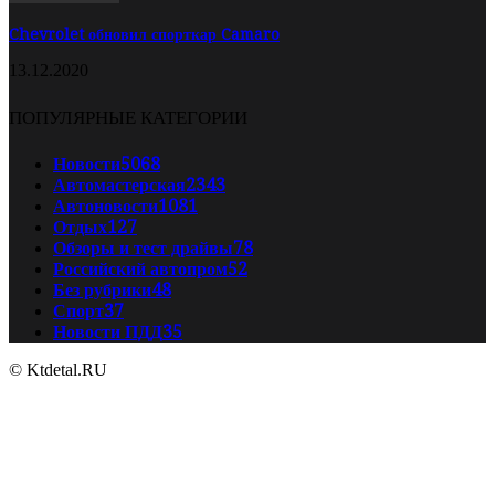
Chevrolet обновил спорткар Camaro
13.12.2020
ПОПУЛЯРНЫЕ КАТЕГОРИИ
Новости
5068
Автомастерская
2343
Автоновости
1081
Отдых
127
Обзоры и тест драйвы
78
Российский автопром
52
Без рубрики
48
Спорт
37
Новости ПДД
35
© Ktdetal.RU