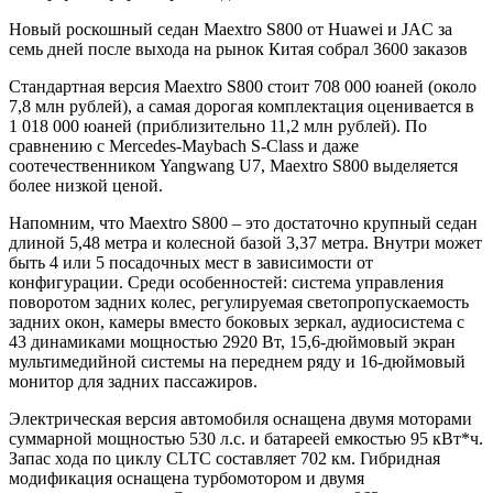
Новый роскошный седан Maextro S800 от Huawei и JAC за
семь дней после выхода на рынок Китая собрал 3600 заказов
Стандартная версия Maextro S800 стоит 708 000 юаней (около
7,8 млн рублей), а самая дорогая комплектация оценивается в
1 018 000 юаней (приблизительно 11,2 млн рублей). По
сравнению с Mercedes-Maybach S-Class и даже
соотечественником Yangwang U7, Maextro S800 выделяется
более низкой ценой.
Напомним, что Maextro S800 – это достаточно крупный седан
длиной 5,48 метра и колесной базой 3,37 метра. Внутри может
быть 4 или 5 посадочных мест в зависимости от
конфигурации. Среди особенностей: система управления
поворотом задних колес, регулируемая светопропускаемость
задних окон, камеры вместо боковых зеркал, аудиосистема с
43 динамиками мощностью 2920 Вт, 15,6-дюймовый экран
мультимедийной системы на переднем ряду и 16-дюймовый
монитор для задних пассажиров.
Электрическая версия автомобиля оснащена двумя моторами
суммарной мощностью 530 л.с. и батареей емкостью 95 кВт*ч.
Запас хода по циклу CLTC составляет 702 км. Гибридная
модификация оснащена турбомотором и двумя