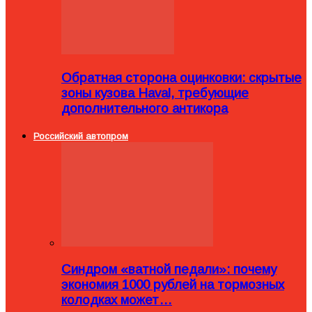
Обратная сторона оцинковки: скрытые
зоны кузова Haval, требующие
дополнительного антикора
Российский автопром
Синдром «ватной педали»: почему
экономия 1000 рублей на тормозных
колодках может…