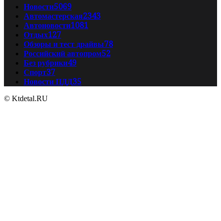
Новости
5069
Автомастерская
2343
Автоновости
1081
Отдых
127
Обзоры и тест драйвы
78
Российский автопром
52
Без рубрики
49
Спорт
37
Новости ПДД
35
© Ktdetal.RU