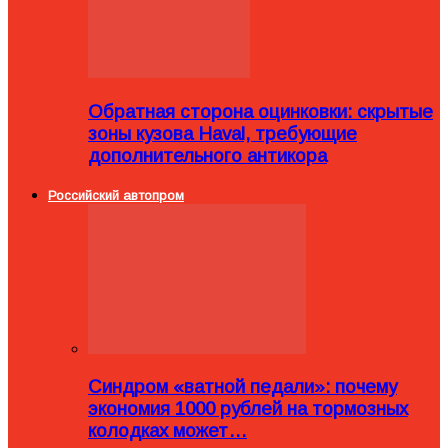
Обратная сторона оцинковки: скрытые
зоны кузова Haval, требующие
дополнительного антикора
Российский автопром
Синдром «ватной педали»: почему
экономия 1000 рублей на тормозных
колодках может…