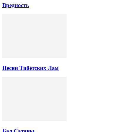
Вредность
Песни Тибетских Лам
Бал Сатаны