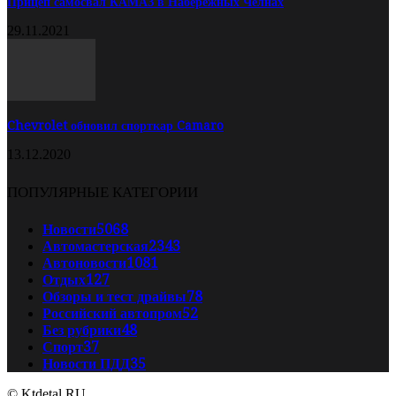
Прицеп самосвал КАМАЗ в Набережных Челнах
29.11.2021
Chevrolet обновил спорткар Camaro
13.12.2020
ПОПУЛЯРНЫЕ КАТЕГОРИИ
Новости
5068
Автомастерская
2343
Автоновости
1081
Отдых
127
Обзоры и тест драйвы
78
Российский автопром
52
Без рубрики
48
Спорт
37
Новости ПДД
35
© Ktdetal.RU