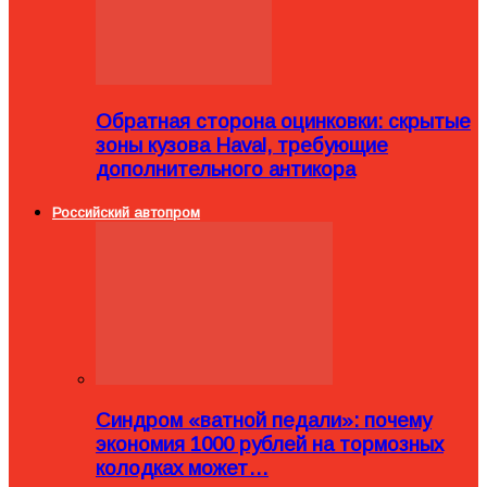
Обратная сторона оцинковки: скрытые
зоны кузова Haval, требующие
дополнительного антикора
Российский автопром
Синдром «ватной педали»: почему
экономия 1000 рублей на тормозных
колодках может…