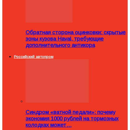
Обратная сторона оцинковки: скрытые
зоны кузова Haval, требующие
дополнительного антикора
Российский автопром
Синдром «ватной педали»: почему
экономия 1000 рублей на тормозных
колодках может…