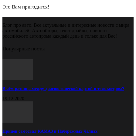
Это Вам пригодится!
Блог про авто. Все актуальные и интересные новости с мира
автомобилей. Автообзоры, текст драйвы, новости
российского автопрома каждый день и только для Вас!
Популярные посты
В чём разница между диагностической картой и техосмотром?
19.12.2020
Прицеп самосвал КАМАЗ в Набережных Челнах