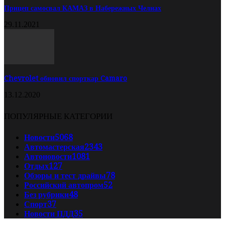
Прицеп самосвал КАМАЗ в Набережных Челнах
29.11.2021
Chevrolet обновил спорткар Camaro
13.12.2020
ПОПУЛЯРНЫЕ КАТЕГОРИИ
Новости
5068
Автомастерская
2343
Автоновости
1081
Отдых
127
Обзоры и тест драйвы
78
Российский автопром
52
Без рубрики
48
Спорт
37
Новости ПДД
35