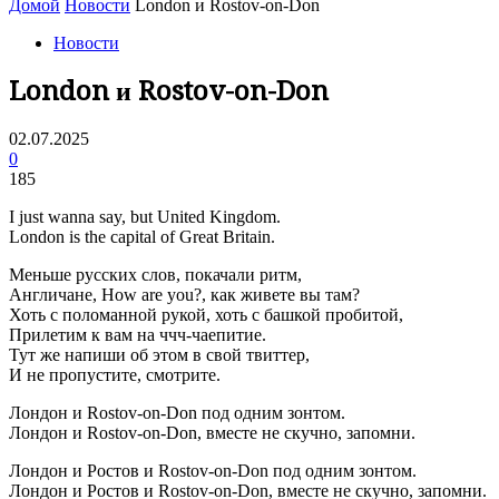
Домой
Новости
London и Rostov-on-Don
Новости
London и Rostov-on-Don
02.07.2025
0
185
I just wanna say, but United Kingdom.
London is the capital of Great Britain.
Меньше русских слов, покачали ритм,
Англичане, How are you?, как живете вы там?
Хоть с поломанной рукой, хоть с башкой пробитой,
Прилетим к вам на ччч-чаепитие.
Тут же напиши об этом в свой твиттер,
И не пропустите, смотрите.
Лондон и Rostov-on-Don под одним зонтом.
Лондон и Rostov-on-Don, вместе не скучно, запомни.
Лондон и Ростов и Rostov-on-Don под одним зонтом.
Лондон и Ростов и Rostov-on-Don, вместе не скучно, запомни.