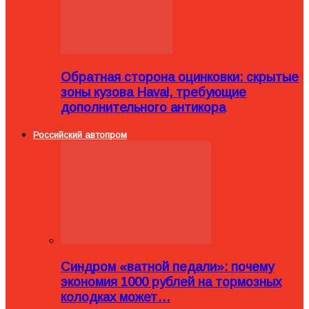
Обратная сторона оцинковки: скрытые
зоны кузова Haval, требующие
дополнительного антикора
Российский автопром
Синдром «ватной педали»: почему
экономия 1000 рублей на тормозных
колодках может…