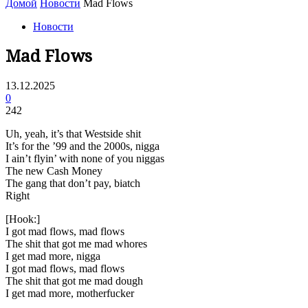
Домой
Новости
Mad Flows
Новости
Mad Flows
13.12.2025
0
242
Uh, yeah, it’s that Westside shit
It’s for the ’99 and the 2000s, nigga
I ain’t flyin’ with none of you niggas
The new Cash Money
The gang that don’t pay, biatch
Right
[Hook:]
I got mad flows, mad flows
The shit that got me mad whores
I get mad more, nigga
I got mad flows, mad flows
The shit that got me mad dough
I get mad more, motherfucker