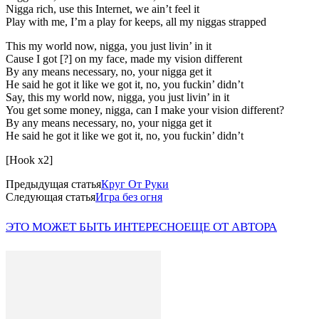
Nigga rich, use this Internet, we ain’t feel it
Play with me, I’m a play for keeps, all my niggas strapped
This my world now, nigga, you just livin’ in it
Cause I got [?] on my face, made my vision different
By any means necessary, no, your nigga get it
He said he got it like we got it, no, you fuckin’ didn’t
Say, this my world now, nigga, you just livin’ in it
You get some money, nigga, can I make your vision different?
By any means necessary, no, your nigga get it
He said he got it like we got it, no, you fuckin’ didn’t
[Hook x2]
Предыдущая статья
Круг От Руки
Следующая статья
Игра без огня
ЭТО МОЖЕТ БЫТЬ ИНТЕРЕСНО
ЕЩЕ ОТ АВТОРА