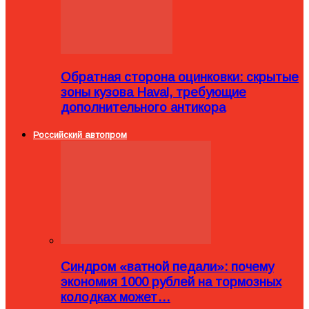
Обратная сторона оцинковки: скрытые
зоны кузова Haval, требующие
дополнительного антикора
Российский автопром
Синдром «ватной педали»: почему
экономия 1000 рублей на тормозных
колодках может…