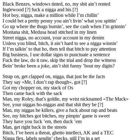
Black Benzes, windows tinted, no, my shit ain’t rented
Inglewood [?] fuck a nigga and his [?]
Hot boy, nigga, make a million while I’m chillin’
I could bet a pretty penny you ain’t livin’ what you spittin’
Go up where the thugs burnin’, see the cash when I’m grinnin’
Montana shit, Medusa head stitched in my linen
Street nigga, no account, your account in my denim
Unless you blind, bitch, it ain’t hard to see a nigga winnin’
If I’m talkin’ to that ho, then tell that bitch to pay attention
Big business, I use dollar signs to punctuate a sentence
Fuck the law, do it raw, skip the trial and drop the witness
Bein’ broke been a joke, ain’t shit funny ’bout my digits?
Strap on, get clapped on, nigga, that just be the facts
They say «Me, I don’t rap though», got [?]
Got my chopper on, my stack of Os
Then came back with the sack
Man, my Roley, that’s goldie, my wrist nicknamed «The Mack»
See, your niggas ho-niggas and that shit they be [?]
Man, my niggas be killers, give a fuck about rap and beats
See, my bitches got bitches, my pimpin’ game is sweet
They have you fuck ’em, then duck ’em
Man, get right back in the streets
Bitch, I’ve been a threat, ghetto intellect, AK and a TEC
Nigga flex, labels sendin’ checks, still I’m in a set