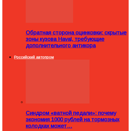
Обратная сторона оцинковки: скрытые
зоны кузова Haval, требующие
дополнительного антикора
Российский автопром
Синдром «ватной педали»: почему
экономия 1000 рублей на тормозных
колодках может…