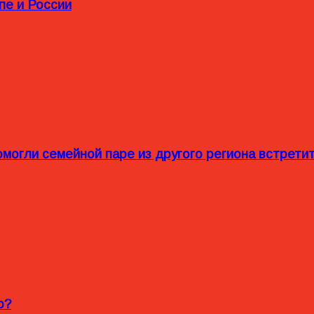
пе и России
омогли семейной паре из другого региона встрет
o?