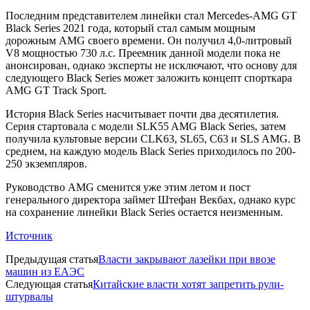
Последним представителем линейки стал Mercedes-AMG GT
Black Series 2021 года, который стал самым мощным
дорожным AMG своего времени. Он получил 4,0-литровый
V8 мощностью 730 л.с. Преемник данной модели пока не
анонсирован, однако эксперты не исключают, что основу для
следующего Black Series может заложить концепт спорткара
AMG GT Track Sport.
История Black Series насчитывает почти два десятилетия.
Серия стартовала с модели SLK55 AMG Black Series, затем
получила культовые версии CLK63, SL65, C63 и SLS AMG. В
среднем, на каждую модель Black Series приходилось по 200-
250 экземпляров.
Руководство AMG сменится уже этим летом и пост
генерального директора займет Штефан Векбах, однако курс
на сохранение линейки Black Series остается неизменным.
Источник
Предыдущая статья
Власти закрывают лазейки при ввозе
машин из ЕАЭС
Следующая статья
Китайские власти хотят запретить рули-
штурвалы