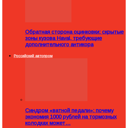
Обратная сторона оцинковки: скрытые
зоны кузова Haval, требующие
дополнительного антикора
Российский автопром
Синдром «ватной педали»: почему
экономия 1000 рублей на тормозных
колодках может…