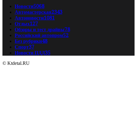
Новости
5068
Автомастерская
2343
Автоновости
1081
Отдых
127
Обзоры и тест драйвы
78
Российский автопром
52
Без рубрики
48
Спорт
37
Новости ПДД
35
© Ktdetal.RU