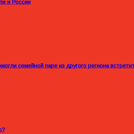
пе и России
омогли семейной паре из другого региона встрет
o?