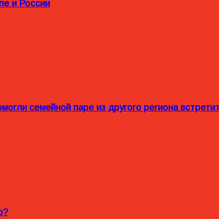
пе и России
омогли семейной паре из другого региона встрет
o?