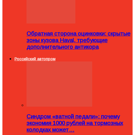
Обратная сторона оцинковки: скрытые
зоны кузова Haval, требующие
дополнительного антикора
Российский автопром
Синдром «ватной педали»: почему
экономия 1000 рублей на тормозных
колодках может…