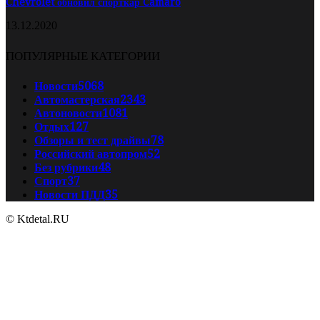
Chevrolet обновил спорткар Camaro
13.12.2020
ПОПУЛЯРНЫЕ КАТЕГОРИИ
Новости
5068
Автомастерская
2343
Автоновости
1081
Отдых
127
Обзоры и тест драйвы
78
Российский автопром
52
Без рубрики
48
Спорт
37
Новости ПДД
35
© Ktdetal.RU