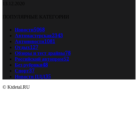
13.12.2020
ПОПУЛЯРНЫЕ КАТЕГОРИИ
Новости
5068
Автомастерская
2343
Автоновости
1081
Отдых
127
Обзоры и тест драйвы
78
Российский автопром
52
Без рубрики
48
Спорт
37
Новости ПДД
35
© Ktdetal.RU