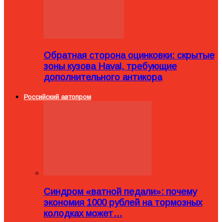
Обратная сторона оцинковки: скрытые
зоны кузова Haval, требующие
дополнительного антикора
Российский автопром
Синдром «ватной педали»: почему
экономия 1000 рублей на тормозных
колодках может…