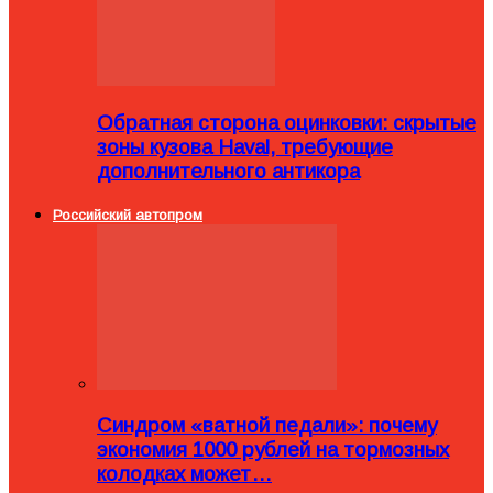
Обратная сторона оцинковки: скрытые
зоны кузова Haval, требующие
дополнительного антикора
Российский автопром
Синдром «ватной педали»: почему
экономия 1000 рублей на тормозных
колодках может…