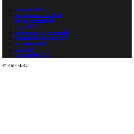
Новости
5068
Автомастерская
2343
Автоновости
1081
Отдых
127
Обзоры и тест драйвы
78
Российский автопром
52
Без рубрики
48
Спорт
37
Новости ПДД
35
© Ktdetal.RU