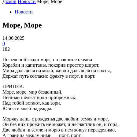
Домой
Новости
Море, Море
Новости
Море, Море
14.06.2025
0
182
По зеленой глади моря, по равнине океана
Корабли и капитаны, покорив простор широт,
Мира даль деля на мили, жизни даль деля на вахты,
Держат путь согласно фрахту в порт, в порт.
ПРИПЕВ:
Море, море, мир бездонный,
Пенный шелест волн прибрежных.
Над тобой встают, как зори,
Юности моей надежды.
Моряку даны с рожденья две любви: земля и море,
Он без них прожить не может, и несчастлив он, и горд.
Две любви: к земле и морю в нем живут неразделимо,
А граница между ними — порт, порт.