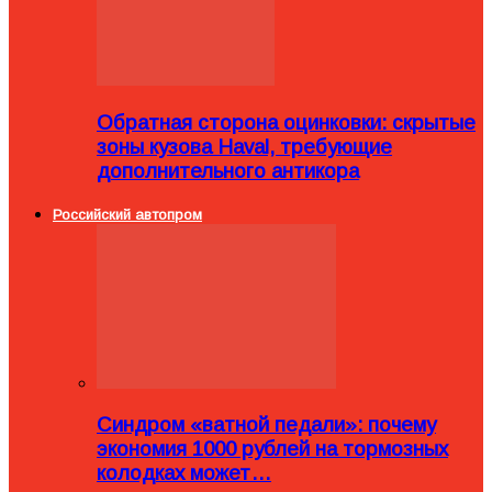
Обратная сторона оцинковки: скрытые
зоны кузова Haval, требующие
дополнительного антикора
Российский автопром
Синдром «ватной педали»: почему
экономия 1000 рублей на тормозных
колодках может…