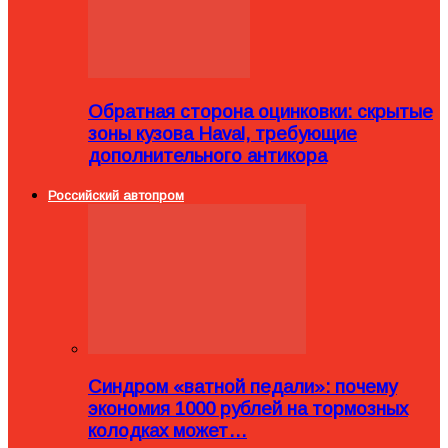
Обратная сторона оцинковки: скрытые
зоны кузова Haval, требующие
дополнительного антикора
Российский автопром
Синдром «ватной педали»: почему
экономия 1000 рублей на тормозных
колодках может…