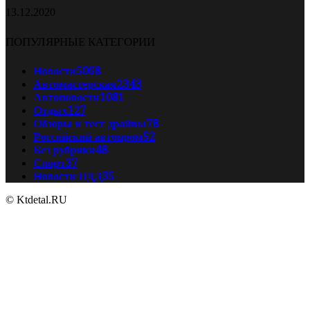
13.12.2020
ПОПУЛЯРНЫЕ КАТЕГОРИИ
Новости
5068
Автомастерская
2343
Автоновости
1081
Отдых
127
Обзоры и тест драйвы
78
Российский автопром
52
Без рубрики
48
Спорт
37
Новости ПДД
35
© Ktdetal.RU