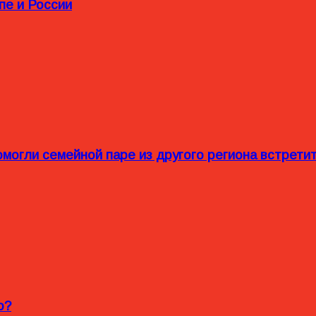
пе и России
омогли семейной паре из другого региона встрет
o?