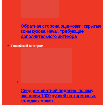
Обратная сторона оцинковки: скрытые
зоны кузова Haval, требующие
дополнительного антикора
Российский автопром
Синдром «ватной педали»: почему
экономия 1000 рублей на тормозных
колодках может…