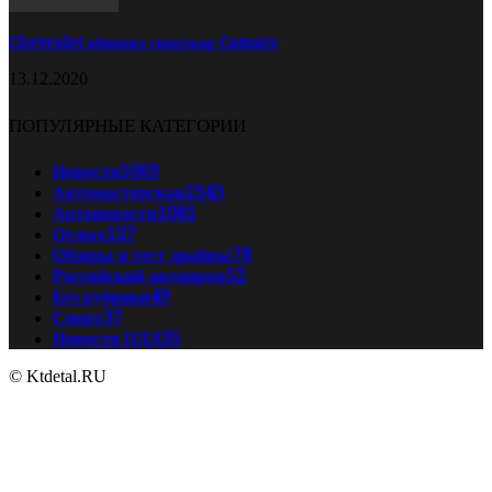
Chevrolet обновил спорткар Camaro
13.12.2020
ПОПУЛЯРНЫЕ КАТЕГОРИИ
Новости
5069
Автомастерская
2343
Автоновости
1081
Отдых
127
Обзоры и тест драйвы
78
Российский автопром
52
Без рубрики
49
Спорт
37
Новости ПДД
35
© Ktdetal.RU