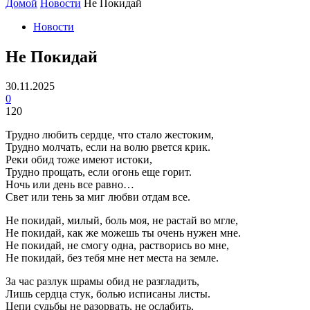
Домой
Новости
Не Покидай
Новости
Не Покидай
30.11.2025
0
120
Трудно любить сердце, что стало жестоким,
Трудно молчать, если на волю рвется крик.
Реки обид тоже имеют истоки,
Трудно прощать, если огонь еще горит.
Ночь или день все равно…
Свет или тень за миг любви отдам все.
Не покидай, милый, боль моя, не растай во мгле,
Не покидай, как же можешь ты очень нужен мне.
Не покидай, не смогу одна, растворись во мне,
Не покидай, без тебя мне нет места на земле.
За час разлук шрамы обид не разгладить,
Лишь сердца стук, болью исписаны листы.
Цепи судьбы не разорвать, не ослабить,