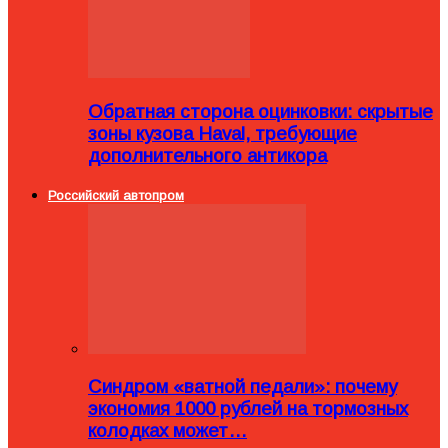
Обратная сторона оцинковки: скрытые
зоны кузова Haval, требующие
дополнительного антикора
Российский автопром
Синдром «ватной педали»: почему
экономия 1000 рублей на тормозных
колодках может…