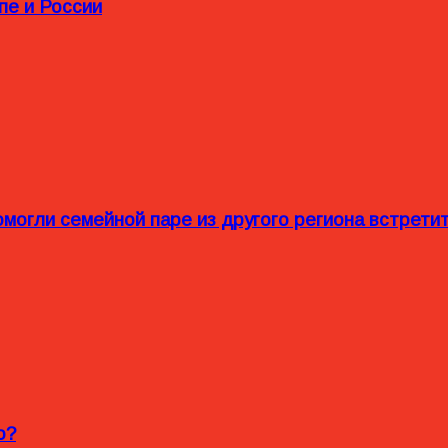
пе и России
омогли семейной паре из другого региона встрет
o?