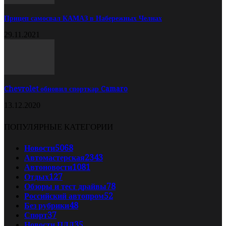
Прицеп самосвал КАМАЗ в Набережных Челнах
29.11.2021
Chevrolet обновил спорткар Camaro
13.12.2020
ПОПУЛЯРНЫЕ КАТЕГОРИИ
Новости
5068
Автомастерская
2343
Автоновости
1081
Отдых
127
Обзоры и тест драйвы
78
Российский автопром
52
Без рубрики
48
Спорт
37
Новости ПДД
35