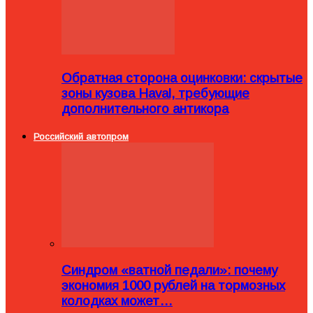
Обратная сторона оцинковки: скрытые
зоны кузова Haval, требующие
дополнительного антикора
Российский автопром
Синдром «ватной педали»: почему
экономия 1000 рублей на тормозных
колодках может…