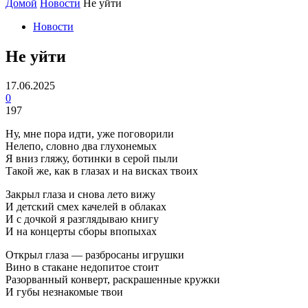
Домой
Новости
Не уйти
Новости
Не уйти
17.06.2025
0
197
Ну, мне пора идти, уже поговорили
Нелепо, словно два глухонемых
Я вниз гляжу, ботинки в серой пыли
Такой же, как в глазах и на висках твоих
Закрыл глаза и снова лето вижу
И детский смех качелей в облаках
И с дочкой я разглядываю книгу
И на концерты сборы впопыхах
Открыл глаза — разбросаны игрушки
Вино в стакане недопитое стоит
Разорванный конверт, раскрашенные кружки
И губы незнакомые твои