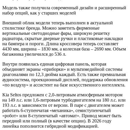
Модель также получила современный дизайн и расширенный
набор опций, как у старших моделей
Внешний облик модели теперь выполнен в актуальной
стилистике бренда. Можно заметить фирменные
вертикальные светодиодные фары, широкую решетку
радиатора, скрытые дверные ручки и пластиковые накладки
на бампера и пороги. Длина кроссовера теперь составляет
4430 мм, ширина – 1830 мм, а колесная база – 2690 мм. Объем
багажника увеличился до 536 л.
Внутри появилась единая цифровая панель, которая
объединяет экраны «приборки» и мультимедийной системы
диагоналями по 12,3 дюйма каждый. Есть также премиальная
аудиосистема, проекционный дисплей, поддержка обновления
«по воздуху» и ассистент на базе искусственного интеллекта.
Kia Seltos предложен с 2,0-литровым атмосферным мотором
на 149 л.с. или 1,6-литровым турбодвигателем на 180 л.с. или
193 л.с. в зависимости от версии. В паре с двигателем может
работать 6-ступенчатая «механика», семиступенчатый
«робот» или 8-ступенчатый «автомат». Привод может быть
передний или полный (в качестве опции). В 2026 году
линейка пополнится гибридной модификацией.