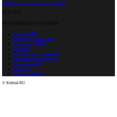
Chevrolet обновил спорткар Camaro
13.12.2020
ПОПУЛЯРНЫЕ КАТЕГОРИИ
Новости
5068
Автомастерская
2343
Автоновости
1081
Отдых
127
Обзоры и тест драйвы
78
Российский автопром
52
Без рубрики
48
Спорт
37
Новости ПДД
35
© Ktdetal.RU