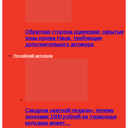
Обратная сторона оцинковки: скрытые
зоны кузова Haval, требующие
дополнительного антикора
Российский автопром
Синдром «ватной педали»: почему
экономия 1000 рублей на тормозных
колодках может…