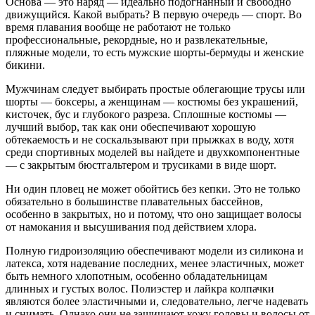
Основа — это наряд — идеально подогнанный и свободно
движущийся. Какой выбрать? В первую очередь — спорт. Во
время плавания вообще не работают не только
профессиональные, рекордные, но и развлекательные,
пляжные модели, то есть мужские шорты-бермуды и женские
бикини.
Мужчинам следует выбирать простые облегающие трусы или
шорты — боксеры, а женщинам — костюмы без украшений,
кисточек, бус и глубокого разреза. Сплошные костюмы —
лучший выбор, так как они обеспечивают хорошую
обтекаемость и не соскальзывают при прыжках в воду, хотя
среди спортивных моделей вы найдете и двухкомпонентные
— с закрытым бюстгальтером и трусиками в виде шорт.
Ни один пловец не может обойтись без кепки. Это не только
обязательно в большинстве плавательных бассейнов,
особенно в закрытых, но и потому, что оно защищает волосы
от намокания и высушивания под действием хлора.
Полную гидроизоляцию обеспечивают модели из силикона и
латекса, хотя надевание последних, менее эластичных, может
быть немного хлопотным, особенно обладательницам
длинных и густых волос. Полиэстер и лайкра колпачки
являются более эластичными и, следовательно, легче надевать
и снимать. Однако они не защищают кожу головы и волосы от