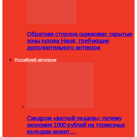
Обратная сторона оцинковки: скрытые
зоны кузова Haval, требующие
дополнительного антикора
Российский автопром
Синдром «ватной педали»: почему
экономия 1000 рублей на тормозных
колодках может…