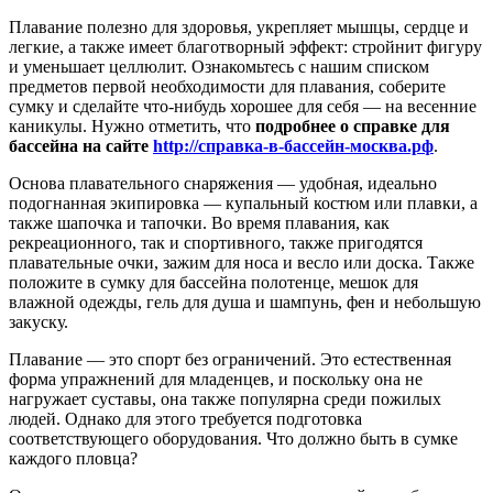
Плавание полезно для здоровья, укрепляет мышцы, сердце и
легкие, а также имеет благотворный эффект: стройнит фигуру
и уменьшает целлюлит. Ознакомьтесь с нашим списком
предметов первой необходимости для плавания, соберите
сумку и сделайте что-нибудь хорошее для себя — на весенние
каникулы. Нужно отметить, что
подробнее о справке для
бассейна на сайте
http://справка-в-бассейн-москва.рф
.
Основа плавательного снаряжения — удобная, идеально
подогнанная экипировка — купальный костюм или плавки, а
также шапочка и тапочки. Во время плавания, как
рекреационного, так и спортивного, также пригодятся
плавательные очки, зажим для носа и весло или доска. Также
положите в сумку для бассейна полотенце, мешок для
влажной одежды, гель для душа и шампунь, фен и небольшую
закуску.
Плавание — это спорт без ограничений. Это естественная
форма упражнений для младенцев, и поскольку она не
нагружает суставы, она также популярна среди пожилых
людей. Однако для этого требуется подготовка
соответствующего оборудования. Что должно быть в сумке
каждого пловца?