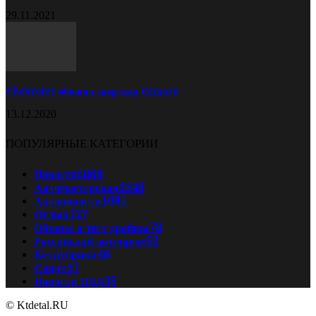
29.11.2021
Chevrolet обновил спорткар Camaro
13.12.2020
ПОПУЛЯРНЫЕ КАТЕГОРИИ
Новости
5068
Автомастерская
2343
Автоновости
1081
Отдых
127
Обзоры и тест драйвы
78
Российский автопром
52
Без рубрики
48
Спорт
37
Новости ПДД
35
© Ktdetal.RU