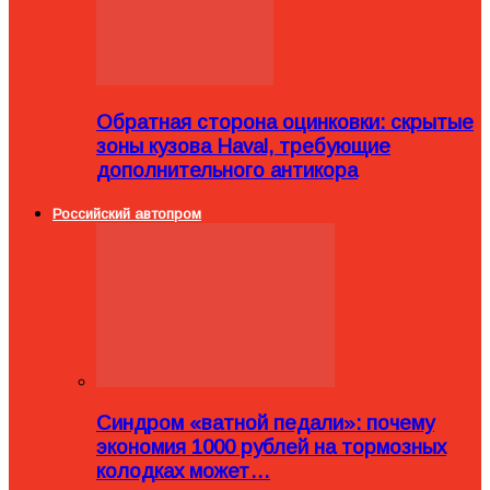
Обратная сторона оцинковки: скрытые
зоны кузова Haval, требующие
дополнительного антикора
Российский автопром
Синдром «ватной педали»: почему
экономия 1000 рублей на тормозных
колодках может…