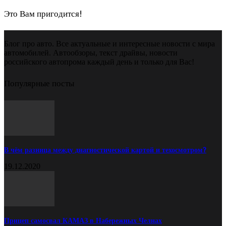
Это Вам пригодится!
Блог про авто. Все актуальные и интересные новости с мира
автомобилей. Автообзоры, текст драйвы, новости
российского автопрома каждый день и только для Вас!
Популярные посты
В чём разница между диагностической картой и техосмотром?
19.12.2020
Прицеп самосвал КАМАЗ в Набережных Челнах