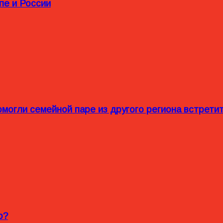
пе и России
омогли семейной паре из другого региона встрет
o?