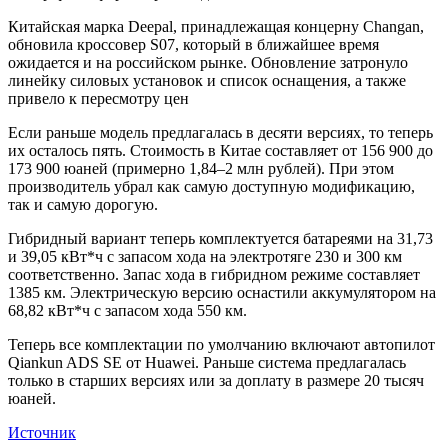
Китайская марка Deepal, принадлежащая концерну Changan,
обновила кроссовер S07, который в ближайшее время
ожидается и на российском рынке. Обновление затронуло
линейку силовых установок и список оснащения, а также
привело к пересмотру цен
Если раньше модель предлагалась в десяти версиях, то теперь
их осталось пять. Стоимость в Китае составляет от 156 900 до
173 900 юаней (примерно 1,84–2 млн рублей). При этом
производитель убрал как самую доступную модификацию,
так и самую дорогую.
Гибридный вариант теперь комплектуется батареями на 31,73
и 39,05 кВт*ч с запасом хода на электротяге 230 и 300 км
соответственно. Запас хода в гибридном режиме составляет
1385 км. Электрическую версию оснастили аккумулятором на
68,82 кВт*ч с запасом хода 550 км.
Теперь все комплектации по умолчанию включают автопилот
Qiankun ADS SE от Huawei. Раньше система предлагалась
только в старших версиях или за доплату в размере 20 тысяч
юаней.
Источник