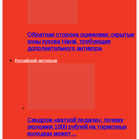
Обратная сторона оцинковки: скрытые
зоны кузова Haval, требующие
дополнительного антикора
Российский автопром
Синдром «ватной педали»: почему
экономия 1000 рублей на тормозных
колодках может…