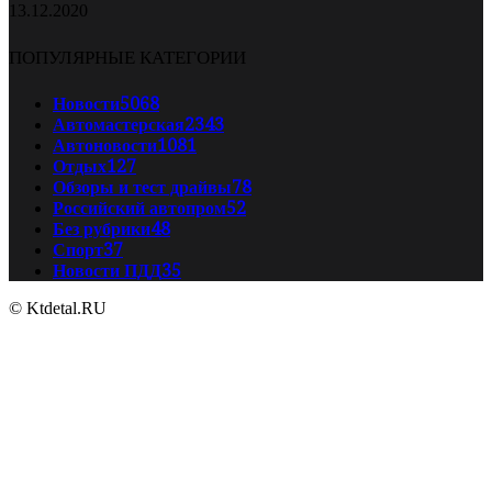
13.12.2020
ПОПУЛЯРНЫЕ КАТЕГОРИИ
Новости
5068
Автомастерская
2343
Автоновости
1081
Отдых
127
Обзоры и тест драйвы
78
Российский автопром
52
Без рубрики
48
Спорт
37
Новости ПДД
35
© Ktdetal.RU