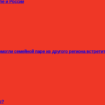
пе и России
омогли семейной паре из другого региона встрет
o?