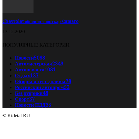
Chevrolet обновил спорткар Camaro
13.12.2020
ПОПУЛЯРНЫЕ КАТЕГОРИИ
Новости
5068
Автомастерская
2343
Автоновости
1081
Отдых
127
Обзоры и тест драйвы
78
Российский автопром
52
Без рубрики
48
Спорт
37
Новости ПДД
35
© Ktdetal.RU