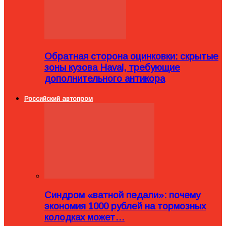
Обратная сторона оцинковки: скрытые
зоны кузова Haval, требующие
дополнительного антикора
Российский автопром
Синдром «ватной педали»: почему
экономия 1000 рублей на тормозных
колодках может…