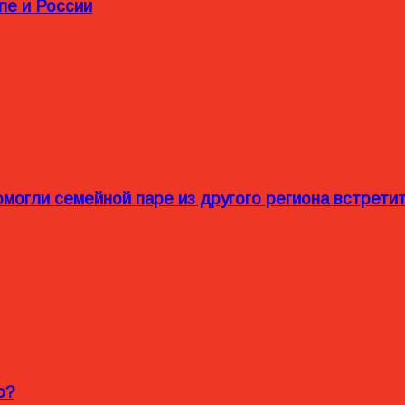
пе и России
омогли семейной паре из другого региона встрет
o?