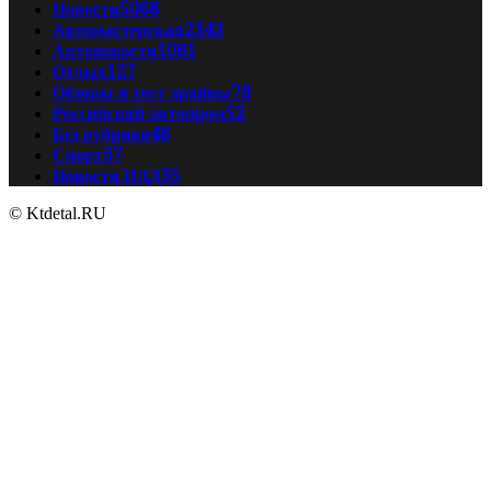
Новости
5068
Автомастерская
2343
Автоновости
1081
Отдых
127
Обзоры и тест драйвы
78
Российский автопром
52
Без рубрики
48
Спорт
37
Новости ПДД
35
© Ktdetal.RU