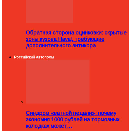
Обратная сторона оцинковки: скрытые
зоны кузова Haval, требующие
дополнительного антикора
Российский автопром
Синдром «ватной педали»: почему
экономия 1000 рублей на тормозных
колодках может…