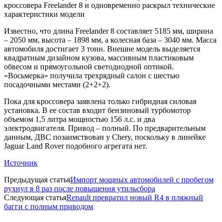
кроссовера Freelander 8 и одновременно раскрыл технические
характеристики модели
Известно, что длина Freelander 8 составляет 5185 мм, ширина
– 2050 мм, высота – 1898 мм, а колесная база – 3040 мм. Масса
автомобиля достигает 3 тонн. Внешне модель выделяется
квадратным дизайном кузова, массивным пластиковым
обвесом и прямоугольной светодиодной оптикой.
«Восьмерка» получила трехрядный салон с шестью
посадочными местами (2+2+2).
Пока для кроссовера заявлена только гибридная силовая
установка. В ее состав входит бензиновый турбомотор
объемом 1,5 литра мощностью 156 л.с. и два
электродвигателя. Привод – полный. По предварительным
данным, ДВС позаимствован у Chery, поскольку в линейке
Jaguar Land Rover подобного агрегата нет.
Источник
Предыдущая статья
Импорт мощных автомобилей с пробегом
рухнул в 8 раз после повышения утильсбора
Следующая статья
Renault превратил новый R4 в пляжный
багги с полным приводом